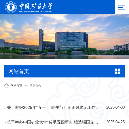
网站首页
网站首页
>>
信息公告
› 关于做好2025年“五一”、端午节期间正风肃纪工作的通知
2025-04-30
› 关于举办中国矿业大学“传承五四薪火 锻造强国先锋”信仰公开课暨2025年五四表彰大会的通知
2025-04-25