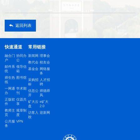
返回列表
快速通道
常用链接
融合门
协同办
新闻网
理事会
户
公
教代会
校友会
邮件系
领导信
基金会
网络服
统
箱
务
师生热
图书馆
采购招
人才招
线
标
聘
一网通
学术期
信息公
师德师
办
刊
开
风
正版软
仪器共
矿大云
e矿大
件
享
盘
2.0
教师主
规章制
访客入
迎新网
页
度
校
公共服
VPN
务