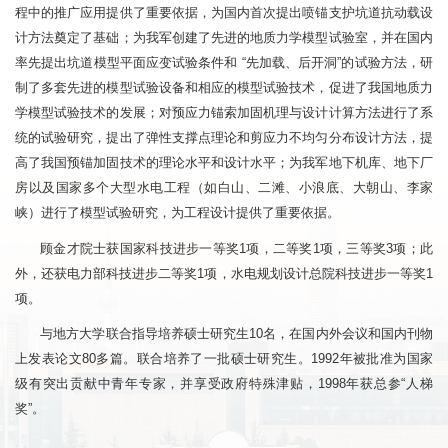
程中的推广应用提供了重要依据，为国内首次提出喷锚支护坑道抗动载设
计方法奠定了基础；为我军创建了先进的地质力学模型试验室，并在国内
率先提出坑道模型平面应变试验条件和 “先加载、后开洞”的试验方法，研
制了多套先进的模型试验设备和相应的模型试验技术，促进了我国地质力
学模型试验技术的发展；对预应力锚索加固机理与设计计算方法进行了系
统的试验研究，提出了弹性支撑点理论和剪应力不均匀分布设计方法，提
高了我国预锚加固技术的理论水平和设计水平；为我军地下机库、地下厂
房以及国家多个大型水电工程（如白山、二滩、小浪底、大朝山、李家
峡）进行了模型试验研究，为工程设计提供了重要依据。
顾金才院士获国家科技进步一等奖1项，二等奖1项，三等奖3项；此
外，还获电力部科技进步二等奖1项，水电规划设计总院科技进步一等奖1
项。
与地方大学联合指导培养硕士研究生10名，在国内外会议和国内刊物
上发表论文80多篇。联合培养了一批硕士研究生。1992年被批准为国家
级有突出贡献中青年专家，并享受政府特殊津贴，1998年获总参“人梯
奖”。