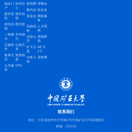
融合门
协同办
新闻网
理事会
户
公
教代会
校友会
邮件系
领导信
基金会
网络服
统
箱
务
师生热
图书馆
采购招
人才招
线
标
聘
一网通
学术期
信息公
师德师
办
刊
开
风
正版软
仪器共
矿大云
e矿大
件
享
盘
2.0
教师主
规章制
访客入
迎新网
页
度
校
公共服
VPN
务
联系我们
地址：江苏省徐州市大学路1号中国矿业大学南湖校区
邮编：221116