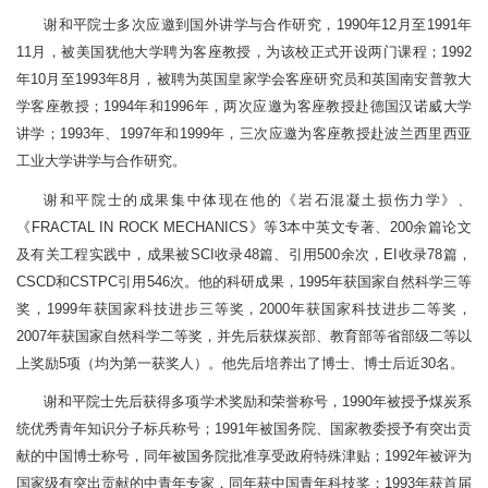
谢和平院士多次应邀到国外讲学与合作研究，1990年12月至1991年
11月，被美国犹他大学聘为客座教授，为该校正式开设两门课程；1992
年10月至1993年8月，被聘为英国皇家学会客座研究员和英国南安普敦大
学客座教授；1994年和1996年，两次应邀为客座教授赴德国汉诺威大学
讲学；1993年、1997年和1999年，三次应邀为客座教授赴波兰西里西亚
工业大学讲学与合作研究。
谢和平院士的成果集中体现在他的《岩石混凝土损伤力学》、
《FRACTAL IN ROCK MECHANICS》等3本中英文专著、200余篇论文
及有关工程实践中，成果被SCI收录48篇、引用500余次，EI收录78篇，
CSCD和CSTPC引用546次。他的科研成果，1995年获国家自然科学三等
奖，1999年获国家科技进步三等奖，2000年获国家科技进步二等奖，
2007年获国家自然科学二等奖，并先后获煤炭部、教育部等省部级二等以
上奖励5项（均为第一获奖人）。他先后培养出了博士、博士后近30名。
谢和平院士先后获得多项学术奖励和荣誉称号，1990年被授予煤炭系
统优秀青年知识分子标兵称号；1991年被国务院、国家教委授予有突出贡
献的中国博士称号，同年被国务院批准享受政府特殊津贴；1992年被评为
国家级有突出贡献的中青年专家，同年获中国青年科技奖；1993年获首届