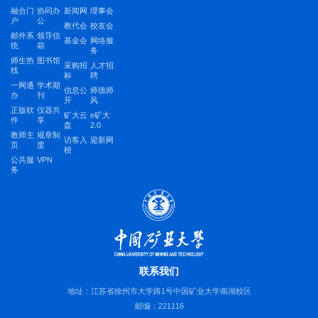
融合门
协同办
新闻网
理事会
户
公
教代会
校友会
邮件系
领导信
基金会
网络服
统
箱
务
师生热
图书馆
采购招
人才招
线
标
聘
一网通
学术期
信息公
师德师
办
刊
开
风
正版软
仪器共
矿大云
e矿大
件
享
盘
2.0
教师主
规章制
访客入
迎新网
页
度
校
公共服
VPN
务
联系我们
地址：江苏省徐州市大学路1号中国矿业大学南湖校区
邮编：221116