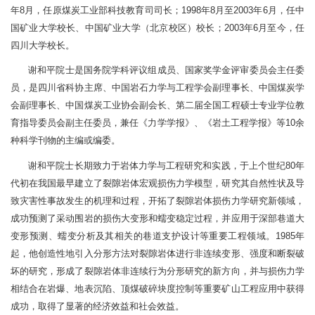
年8月，任原煤炭工业部科技教育司司长；1998年8月至2003年6月，任中
国矿业大学校长、中国矿业大学（北京校区）校长；2003年6月至今，任
四川大学校长。
谢和平院士是国务院学科评议组成员、国家奖学金评审委员会主任委
员，是四川省科协主席、中国岩石力学与工程学会副理事长、中国煤炭学
会副理事长、中国煤炭工业协会副会长、第二届全国工程硕士专业学位教
育指导委员会副主任委员，兼任《力学学报》、《岩土工程学报》等10余
种科学刊物的主编或编委。
谢和平院士长期致力于岩体力学与工程研究和实践，于上个世纪80年
代初在我国最早建立了裂隙岩体宏观损伤力学模型，研究其自然性状及导
致灾害性事故发生的机理和过程，开拓了裂隙岩体损伤力学研究新领域，
成功预测了采动围岩的损伤大变形和蠕变稳定过程，并应用于深部巷道大
变形预测、蠕变分析及其相关的巷道支护设计等重要工程领域。1985年
起，他创造性地引入分形方法对裂隙岩体进行非连续变形、强度和断裂破
坏的研究，形成了裂隙岩体非连续行为分形研究的新方向，并与损伤力学
相结合在岩爆、地表沉陷、顶煤破碎块度控制等重要矿山工程应用中获得
成功，取得了显著的经济效益和社会效益。