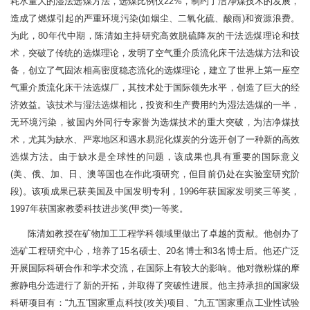
耗水量大的湿法选煤方法，选煤比例仅22%，制约了洁净煤技术的发展，
造成了燃煤引起的严重环境污染(如烟尘、二氧化硫、酸雨)和资源浪费。
为此，80年代中期，陈清如主持研究高效脱硫降灰的干法选煤理论和技
术，突破了传统的选煤理论，发明了空气重介质流化床干法选煤方法和设
备，创立了气固浓相高密度稳态流化的选煤理论，建立了世界上第一座空
气重介质流化床干法选煤厂，其技术处于国际领先水平，创造了巨大的经
济效益。该技术与湿法选煤相比，投资和生产费用约为湿法选煤的一半，
无环境污染，被国内外同行专家誉为选煤技术的重大突破，为洁净煤技
术，尤其为缺水、严寒地区和遇水易泥化煤炭的分选开创了一种新的高效
选煤方法。由于缺水是全球性的问题，该成果也具有重要的国际意义
(美、俄、加、日、澳等国也在作此项研究，但目前仍处在实验室研究阶
段)。该项成果已获美国及中国发明专利，1996年获国家发明奖三等奖，
1997年获国家教委科技进步奖(甲类)一等奖。
陈清如教授在矿物加工工程学科领域里做出了卓越的贡献。他创办了
选矿工程研究中心，培养了15名硕士、20名博士和3名博士后。他还广泛
开展国际科研合作和学术交流，在国际上有较大的影响。他对微粉煤的摩
擦静电分选进行了新的开拓，并取得了突破性进展。他主持承担的国家级
科研项目有：“九五”国家重点科技(攻关)项目、“九五”国家重点工业性试验