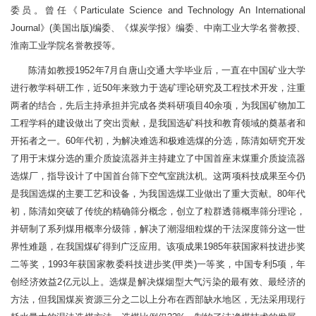
委员。曾任《Particulate Science and Technology An International
Journal》(美国出版)编委、《煤炭学报》编委、中南工业大学名誉教授、
淮南工业学院名誉教授等。
陈清如教授1952年7月自唐山交通大学毕业后，一直在中国矿业大学
进行教学科研工作，近50年来致力于选矿理论研究及工程技术开发，注重
两者的结合，先后主持承担并完成各类科研项目40余项，为我国矿物加工
工程学科的建设做出了突出贡献，是我国选矿科技和教育领域的奠基者和
开拓者之一。60年代初，为解决难选和极难选煤的分选，陈清如研究开发
了用于末煤分选的重介质旋流器并主持建立了中国首座末煤重介质旋流器
选煤厂，指导设计了中国首台筛下空气室跳汰机。这两项科技成果至今仍
是我国选煤的主要工艺和设备，为我国选煤工业做出了重大贡献。80年代
初，陈清如突破了传统的精确筛分概念，创立了粒群透筛概率筛分理论，
并研制了系列煤用概率分级筛，解决了潮湿细粒煤的干法深度筛分这一世
界性难题，在我国煤矿得到广泛应用。该项成果1985年获国家科技进步奖
二等奖，1993年获国家教委科技进步奖(甲类)一等奖，中国专利5项，年
创经济效益2亿元以上。选煤是解决煤烟型大气污染的最有效、最经济的
方法，但我国煤炭资源三分之二以上分布在西部缺水地区，无法采用现行