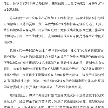
项目、国家自然科学基金项目等。陈清如院士出版专著9部，发表学术论
文100余篇。
陈清如院士四十余年来在矿物加工工程和能源、洁净煤制备科技领域
方面做出了卓越的贡献。六十年代为解决难选和极难选煤的分选，主持了
重介质旋流器末煤选煤厂建设的全过程；为解决跳汰机的大型化，指导设
计和制造了筛下空气室跳汰机，该两项科研成果至今仍是选煤生产中的关
键设备。
陈清如院士于1980年以来在干法筛分领域中建立了“粒群透筛概率”的
筛分理论，在物料透筛概率理论上深入地揭示了传统的及现行的精确筛分
所无法解决的潮湿煤炭和煤泥堵塞筛孔的世界性技术难题，研制出具有大
筛孔、大倾角和最佳筛面长度的GS型煤用概率分级筛、QGS型煤用琴弦
概率分级筛，彻底解决了潮湿细粒煤 6mm 粒级的筛分，“煤炭干式筛分设
备”获国家科技进步二等奖，“潮湿细粒级煤炭的透筛概率理论及其发展”获
国家教委科技进步(甲类)一等奖等省、部级以上奖励八项。
陈清如院士于1984年开始进行空气重介质流化床干法分选技术的研究
开发工作，经过10余年的艰苦研究，完成了实验室基础研究，模型试验研
究中试以及工业性试验研究，建立了“空气重介质稳态流化”的选矿理