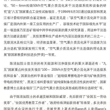
论。“50～6mm粒级50t/h空气重介质流化床干法选煤系统和设备的研
究”是“八五”国家重点工业性试验项目，于1994年6月3日通过煤炭部和黑龙
江省计委组织的联合鉴定验收，鉴定意见是：“该空气重介流化床干法选
煤厂是国内外第一座工业应用的生产厂， 该项技术处于国际领先水平”这
是一项选煤乃至选矿领域中跨学科的崭新的重大研究课题，用这种干法选
煤方法建设选煤厂，其投资费和生产成本均为湿法选煤技术的二分之一，
无煤泥水及粉尘污染，经济效益显著。“空气重介质流化床干法选煤方法
及分选机”获国家发明三等奖，“空气重介质流化床干法选煤的理论及发
展”获国家教委科技进步(甲类)一等奖。
陈清如院士曾主持的有关能源和洁净煤技术的重大课题还有：“九
五”国家重点科技攻关项目“100～ 200t/h大型空气重介流化床干法选煤系
统和设备”，国家自然科学基金项目：“超细煤摩擦电选中煤与矿物质异性
带电机理研究”，黑龙江省科委项目“超纯煤制备优质活性炭的研究”，国家
教委博士点基金项目“三产品空气重介质流化床形成机理和分选研究” 等。
由于陈清如院士的卓越贡献和国际威望，先后获得了“全国五一劳动
奖章”，“全国优秀教育工作者”，“政府特殊津贴获得者”等殊荣，多次承担
国际学术会议的执行主席，并被世界上著名的Baron名人录(Baron’s