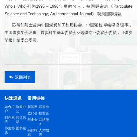
Who’s Who)列为1995～1996年度的名人，被国际杂志《Particulate
Science and Technology; An International Journal》 聘为国际编委。
陈清如院士曾为中国煤炭加工利用协会、中国颗粒 学会常务理事，
中国煤炭学会理事、煤炭科学基金委员会及选煤专业委员会委员，《煤炭
学报》编委会委员。
返回列表
快速通道
常用链接
融合门
协同办
新闻网
理事会
户
公
教代会
校友会
邮件系
领导信
基金会
网络服
统
箱
务
师生热
图书馆
采购招
人才招
线
标
聘