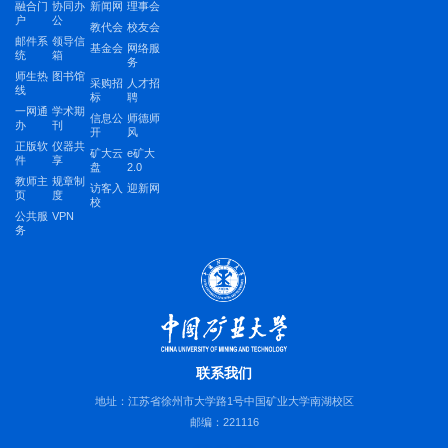
融合门
协同办
新闻网
理事会
户
公
教代会
校友会
邮件系
领导信
基金会
网络服
统
箱
务
师生热
图书馆
采购招
人才招
线
标
聘
一网通
学术期
信息公
师德师
办
刊
开
风
正版软
仪器共
矿大云
e矿大
件
享
盘
2.0
教师主
规章制
访客入
迎新网
页
度
校
公共服
VPN
务
联系我们
地址：江苏省徐州市大学路1号中国矿业大学南湖校区
邮编：221116