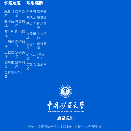
快速通道
常用链接
融合门
协同办
新闻网
理事会
户
公
教代会
校友会
邮件系
领导信
基金会
网络服
统
箱
务
师生热
图书馆
采购招
人才招
线
标
聘
一网通
学术期
信息公
师德师
办
刊
开
风
正版软
仪器共
矿大云
e矿大
件
享
盘
2.0
教师主
规章制
访客入
迎新网
页
度
校
公共服
VPN
务
联系我们
地址：江苏省徐州市大学路1号中国矿业大学南湖校区