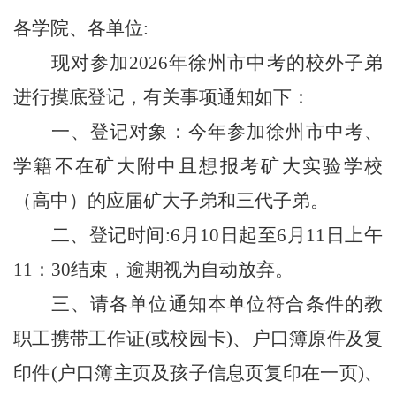
各学院、各单位
:
现对参加
2026
年徐州市中考的校外子弟
进行摸底登记，有关事项通知如下：
一、登记对象：今年参加徐州市中考、
学籍不在矿大附中且想报考矿大实验学校
（高中）的应届矿大子弟和三代子弟。
二、登记时间
:6
月
10
日起至
6
月
11
日上午
11
：
30
结束，逾期视为自动放弃。
三、请各单位通知本单位符合条件的教
职工携带工作证
(
或校园卡
)
、户口簿原件及复
印件
(
户口簿主页及孩子信息页复印在一页
)
、