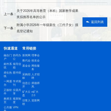
关于2026年高等教育（本科）国家教学成果
上一条：
奖拟推荐名单的公示
返回列表
附属小学2026年一年级新生（三代子女）摸
下一条：
底登记通知
快速通道
常用链接
融合门
协同办
新闻网
理事会
户
公
教代会
校友会
邮件系
领导信
基金会
网络服
统
箱
务
师生热
图书馆
采购招
人才招
线
标
聘
一网通
学术期
信息公
师德师
办
刊
开
风
正版软
仪器共
矿大云
e矿大
件
享
盘
2.0
教师主
规章制
访客入
迎新网
页
度
校
公共服
VPN
务