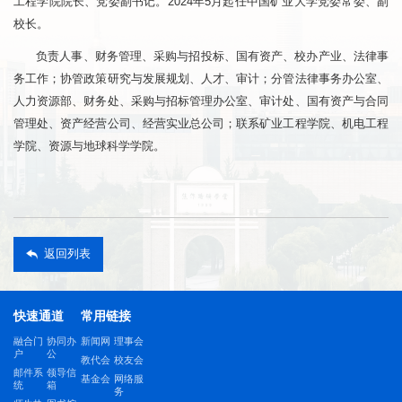
工程学院院长、党委副书记。2024年5月起任中国矿业大学党委常委、副
校长。
负责人事、财务管理、采购与招投标、国有资产、校办产业、法律事
务工作；协管政策研究与发展规划、人才、审计；分管法律事务办公室、
人力资源部、财务处、采购与招标管理办公室、审计处、国有资产与合同
管理处、资产经营公司、经营实业总公司；联系矿业工程学院、机电工程
学院、资源与地球科学学院。
返回列表
快速通道
常用链接
融合门
协同办
新闻网
理事会
户
公
教代会
校友会
邮件系
领导信
基金会
网络服
统
箱
务