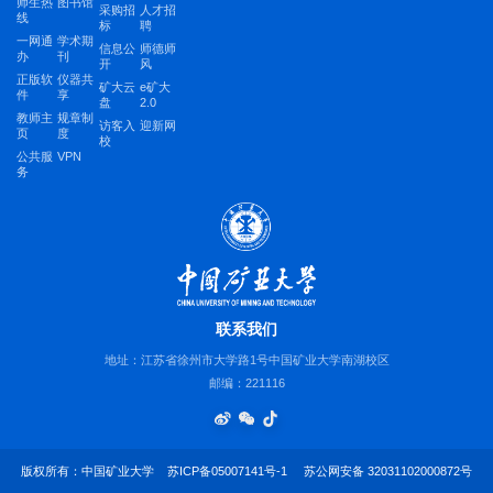
师生热
图书馆
采购招
人才招
线
标
聘
一网通
学术期
信息公
师德师
办
刊
开
风
正版软
仪器共
矿大云
e矿大
件
享
盘
2.0
教师主
规章制
访客入
迎新网
页
度
校
公共服
VPN
务
联系我们
地址：江苏省徐州市大学路1号中国矿业大学南湖校区
邮编：221116
版权所有：中国矿业大学
苏ICP备05007141号-1
苏公网安备 32031102000872号