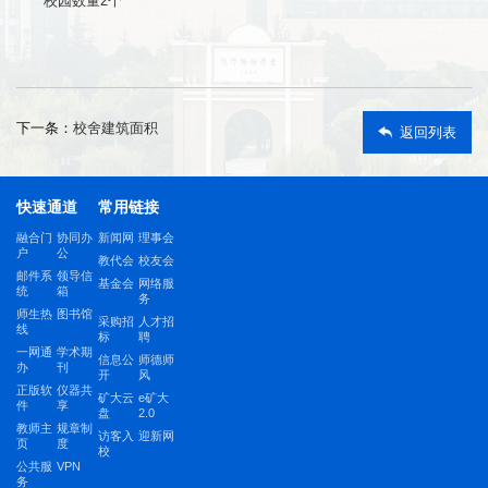
校园数量2个
下一条：
校舍建筑面积
返回列表
快速通道
常用链接
融合门
协同办
新闻网
理事会
户
公
教代会
校友会
邮件系
领导信
基金会
网络服
统
箱
务
师生热
图书馆
采购招
人才招
线
标
聘
一网通
学术期
信息公
师德师
办
刊
开
风
正版软
仪器共
矿大云
e矿大
件
享
盘
2.0
教师主
规章制
访客入
迎新网
页
度
校
公共服
VPN
务