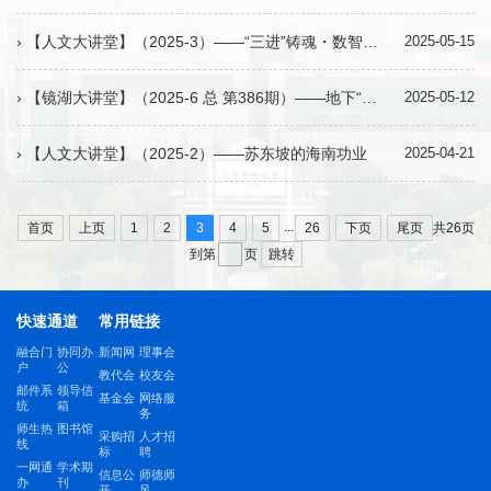
› 【人文大讲堂】（2025-3）——“三进”铸魂・数智赋能・传播导向——教育强国建设引领高等外语教育创新发展研讨会
2025-05-15
› 【镜湖大讲堂】（2025-6 总 第386期）——地下“宝藏宫殿”：揭秘马王堆汉墓的惊世发现
2025-05-12
› 【人文大讲堂】（2025-2）——苏东坡的海南功业
2025-04-21
...
首页
上页
1
2
3
4
5
26
下页
尾页
共26页
跳转
到第
页
快速通道
常用链接
融合门
协同办
新闻网
理事会
户
公
教代会
校友会
邮件系
领导信
基金会
网络服
统
箱
务
师生热
图书馆
采购招
人才招
线
标
聘
一网通
学术期
信息公
师德师
办
刊
开
风